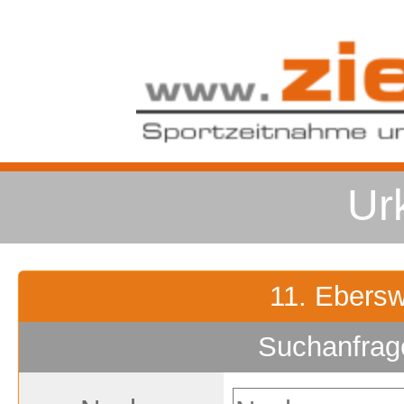
Ur
11. Ebersw
Suchanfrag