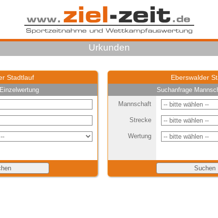
Urkunden
r Stadtlauf
Eberswalder St
Einzelwertung
Suchanfrage Mannsch
Mannschaft
Strecke
Wertung