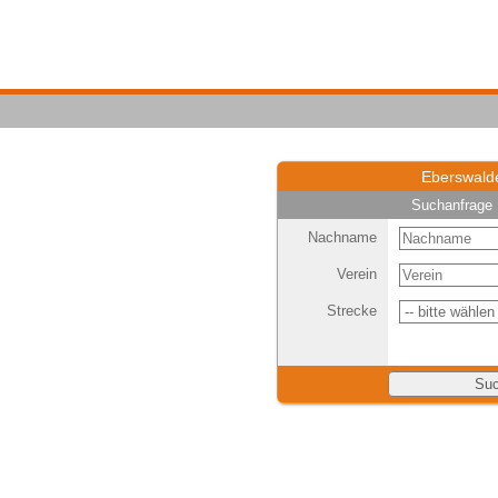
Eberswalde
Suchanfrage 
Nachname
Verein
Strecke