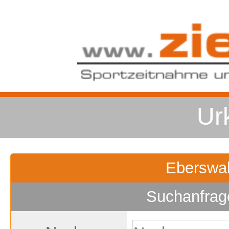
Ur
Eberswal
Suchanfrag