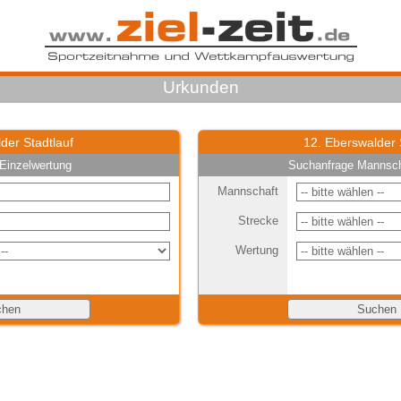
Urkunden
der Stadtlauf
12. Eberswalder 
Einzelwertung
Suchanfrage Mannsch
Mannschaft
Strecke
Wertung